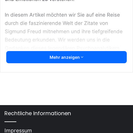
In diesem Artikel möchten wir Sie auf eine Reise
durch die faszinierende Welt der Zitate von
Sigmund Freud mitnehmen und ihre tiefgreifende
Bedeutung erkunden. Wir werden uns in die
Gedanken dieses legendären Psychoanalytikers
vertiefen, um Einblicke in die menschliche Psyche
Mehr anzeigen
zu gewinnen und wie sie unser tägliches Leben
beeinflusst.
Rechtliche Informationen
Impressum