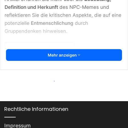
Definition und Herkunft
des NPC-Memes und
reflektieren Sie die kritischen Aspekte, die auf eine
potenzielle
Entmenschlichung
durch
Gruppendenken hinweisen.
Inhaltsverzeichnis
[
zeigen
]
Mehr anzeigen
Das Wichtigste zur NPC-Meme Bedeutung
in Kürze:
Das NPC-Meme beschreibt Menschen, die als
unkritisch und automatisch in ihren Meinungen
und Handlungen angesehen werden, ähnlich
wie nicht spielbare Charaktere (NPCs) in
Rechtliche Informationen
Videospielen, die keine eigene
Entscheidungsfreiheit besitzen.
Impressum