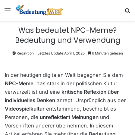
Menü
S
Was bedeutet NPC-Meme?
Bedeutung und Verwendung
Redaktion
Letztes Update April 1, 2025
6 Minuten gelesen
In der heutigen digitalen Welt begegnen Sie dem
NPC-Meme
, das stark in der politischen Kultur
verwurzelt ist und eine
kritische Reflexion über
individuelles Denken
anregt. Ursprünglich aus der
Videospielkultur
entstammend, beschreibt es
Personen, die
unreflektiert Meinungen
und
Vorschriften anderer übernehmen. In diesem
Artikel erfahren Sie mehr über die
Bedeutung,