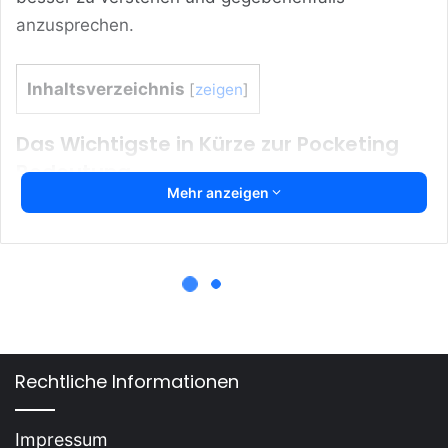
anzusprechen.
Inhaltsverzeichnis
[
zeigen
]
Das Wichtigste in Kürze zur Pocketing
Bedeutung
Mehr anzeigen
Pocketing bedeutet, den Partner vor dem
sozialen Umfeld zu verbergen.
Es kann auf Unsicherheiten oder mangelndes
Engagement hinweisen.
Kommunikation ist entscheidend, um Pocketing
zu überwinden.
Rechtliche Informationen
Das Verhalten kann zu Spannungen und
Misstrauen führen.
Impressum